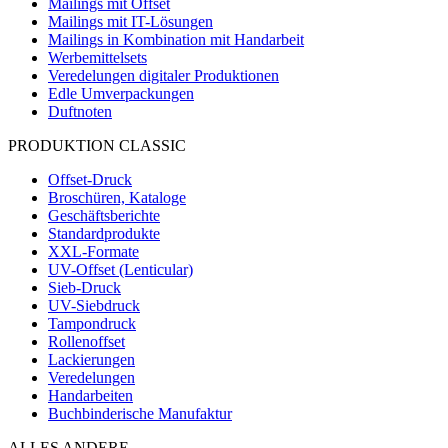
Mailings mit Offset
Mailings mit IT-Lösungen
Mailings in Kombination mit Handarbeit
Werbemittelsets
Veredelungen digitaler Produktionen
Edle Umverpackungen
Duftnoten
PRODUKTION CLASSIC
Offset-Druck
Broschüren, Kataloge
Geschäftsberichte
Standardprodukte
XXL-Formate
UV-Offset (Lenticular)
Sieb-Druck
UV-Siebdruck
Tampondruck
Rollenoffset
Lackierungen
Veredelungen
Handarbeiten
Buchbinderische Manufaktur
ALLES ANDERE …