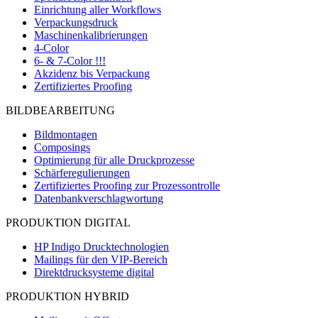
Einrichtung aller Workflows
Verpackungsdruck
Maschinenkalibrierungen
4-Color
6- & 7-Color !!!
Akzidenz bis Verpackung
Zertifiziertes Proofing
BILDBEARBEITUNG
Bildmontagen
Composings
Optimierung für alle Druckprozesse
Schärferegulierungen
Zertifiziertes Proofing zur Prozessontrolle
Datenbankverschlagwortung
PRODUKTION DIGITAL
HP Indigo Drucktechnologien
Mailings für den VIP-Bereich
Direktdrucksysteme digital
PRODUKTION HYBRID