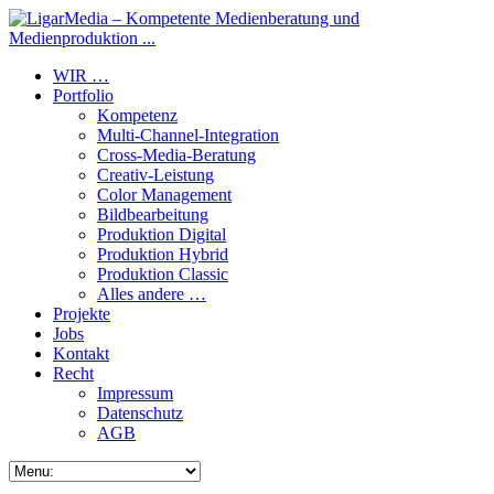
WIR …
Portfolio
Kompetenz
Multi-Channel-Integration
Cross-Media-Beratung
Creativ-Leistung
Color Management
Bildbearbeitung
Produktion Digital
Produktion Hybrid
Produktion Classic
Alles andere …
Projekte
Jobs
Kontakt
Recht
Impressum
Datenschutz
AGB